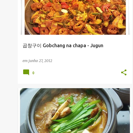
곱창구이 Gobchang na chapa - Jugun
em
junho 27, 2012
0
RECEITAS