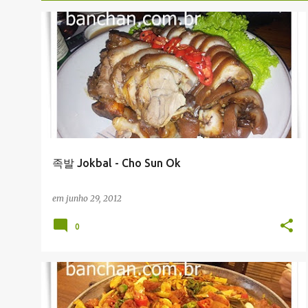
P
RESTAURANTES
o
s
t
a
g
e
족발 Jokbal - Cho Sun Ok
n
s
em
junho 29, 2012
0
RESTAURANTES