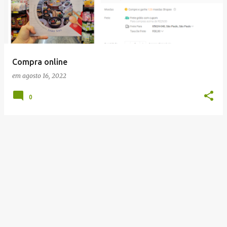
t
a
g
e
Compra online
n
em
agosto 16, 2022
s
0