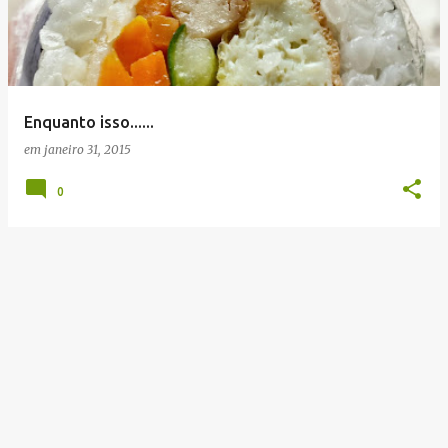
t
a
g
e
Enquanto isso......
n
em
janeiro 31, 2015
s
0