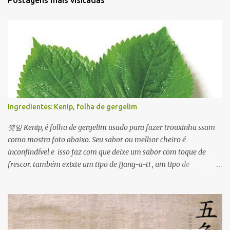
Postagens mais visitadas
Ingredientes: Kenip, folha de gergelim
깻잎 Kenip, é folha de gergelim usado para fazer trouxinha ssam
como mostra foto abaixo. Seu sabor ou melhor cheiro é
inconfindível e isso faz com que deixe um sabor com toque de
frescor. também exixte um tipo de Jjang-a-ti , um tipo de
condimentado com molho de ganjang com pimenta. Além disso
ele é usado em várias formas para ver um prato usando kenip
clique Aqui