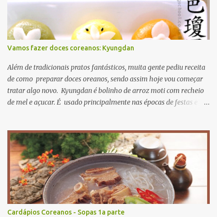
Vamos fazer doces coreanos: Kyungdan
Além de tradicionais pratos fantásticos, muita gente pediu receita
de como preparar doces oreanos, sendo assim hoje vou começar
tratar algo novo. Kyungdan é bolinho de arroz moti com recheio
de mel e açucar. É usado principalmente nas épocas de festas e
aniversários. A receita original se encontra Aqui então vamos lá?
primeiro passo: ingredientes. para recheio gergelim torrado 60g
açucar mascavo 40g farinha de soja 20g mel 15ml para massa
farinha de moti 250g sal 3g óleo de cozinha 15ml fariinha de
trigo 30g agora mão na massa! primeiro misture todos os recheios
e deixe descansar numa vasilhame misture farinha de moti e sal
adicionando água quente aos poucos misture bem até a massa
não grudar nos dedos. para dar cor nas massas, pode usar
corantes naturais e farinhas coliridas como beterraba, cenoura e
Cardápios Coreanos - Sopas 1a parte