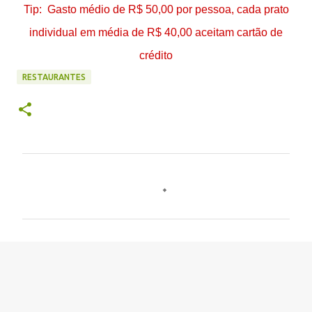
Tip: Gasto médio de R$ 50,00 por pessoa, cada prato
individual em média de R$ 40,00 aceitam cartão de
crédito
RESTAURANTES
C
o
m
e
n
t
á