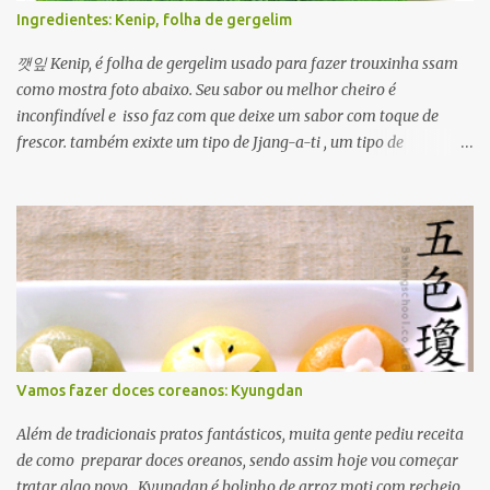
Ingredientes: Kenip, folha de gergelim
깻잎 Kenip, é folha de gergelim usado para fazer trouxinha ssam
como mostra foto abaixo. Seu sabor ou melhor cheiro é
inconfindível e isso faz com que deixe um sabor com toque de
frescor. também exixte um tipo de Jjang-a-ti , um tipo de
condimentado com molho de ganjang com pimenta. Além disso
ele é usado em várias formas para ver um prato usando kenip
clique Aqui
Vamos fazer doces coreanos: Kyungdan
Além de tradicionais pratos fantásticos, muita gente pediu receita
de como preparar doces oreanos, sendo assim hoje vou começar
tratar algo novo. Kyungdan é bolinho de arroz moti com recheio