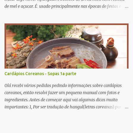
de mel e açucar. É usado principalmente nas épocas de festas e
aniversários. A receita original se encontra Aqui então vamos lá?
primeiro passo: ingredientes. para recheio gergelim torrado 60g
açucar mascavo 40g farinha de soja 20g mel 15ml para massa
farinha de moti 250g sal 3g óleo de cozinha 15ml fariinha de
trigo 30g agora mão na massa! primeiro misture todos os recheios
e deixe descansar numa vasilhame misture farinha de moti e sal
adicionando água quente aos poucos misture bem até a massa
não grudar nos dedos. para dar cor nas massas, pode usar
corantes naturais e farinhas coliridas como beterraba, cenoura e
Cardápios Coreanos - Sopas 1a parte
assim, só para dar cores misture...
Olá recebi vários pedidos pedindo informações sobre cardápios
coreanos, então resolvi fazer um pequeno manual com fotos e
ingredientes. Antes de começar aqui vai algumas dicas muito
importantes: 1, Por ser tradução de hangul(letras coreanas) para
letras romanas, a tradução, ou melhor o cardápio não foi
padronizado. Por exemple kimchi tem lugares que escrevem como
guimchi ou kimchee e por diante, portanto é muito importante