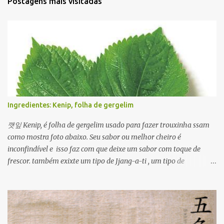
Postagens mais visitadas
Ingredientes: Kenip, folha de gergelim
깻잎 Kenip, é folha de gergelim usado para fazer trouxinha ssam
como mostra foto abaixo. Seu sabor ou melhor cheiro é
inconfindível e isso faz com que deixe um sabor com toque de
frescor. também exixte um tipo de Jjang-a-ti , um tipo de
condimentado com molho de ganjang com pimenta. Além disso
ele é usado em várias formas para ver um prato usando kenip
clique Aqui