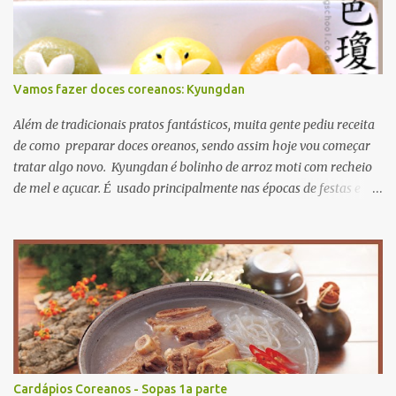
Vamos fazer doces coreanos: Kyungdan
Além de tradicionais pratos fantásticos, muita gente pediu receita
de como preparar doces oreanos, sendo assim hoje vou começar
tratar algo novo. Kyungdan é bolinho de arroz moti com recheio
de mel e açucar. É usado principalmente nas épocas de festas e
aniversários. A receita original se encontra Aqui então vamos lá?
primeiro passo: ingredientes. para recheio gergelim torrado 60g
açucar mascavo 40g farinha de soja 20g mel 15ml para massa
farinha de moti 250g sal 3g óleo de cozinha 15ml fariinha de
trigo 30g agora mão na massa! primeiro misture todos os recheios
e deixe descansar numa vasilhame misture farinha de moti e sal
adicionando água quente aos poucos misture bem até a massa
não grudar nos dedos. para dar cor nas massas, pode usar
corantes naturais e farinhas coliridas como beterraba, cenoura e
Cardápios Coreanos - Sopas 1a parte