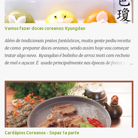
Vamos fazer doces coreanos: Kyungdan
Além de tradicionais pratos fantásticos, muita gente pediu receita
de como preparar doces oreanos, sendo assim hoje vou começar
tratar algo novo. Kyungdan é bolinho de arroz moti com recheio
de mel e açucar. É usado principalmente nas épocas de festas e
aniversários. A receita original se encontra Aqui então vamos lá?
primeiro passo: ingredientes. para recheio gergelim torrado 60g
açucar mascavo 40g farinha de soja 20g mel 15ml para massa
farinha de moti 250g sal 3g óleo de cozinha 15ml fariinha de
trigo 30g agora mão na massa! primeiro misture todos os recheios
e deixe descansar numa vasilhame misture farinha de moti e sal
adicionando água quente aos poucos misture bem até a massa
não grudar nos dedos. para dar cor nas massas, pode usar
corantes naturais e farinhas coliridas como beterraba, cenoura e
Cardápios Coreanos - Sopas 1a parte
assim, só para dar cores misture...