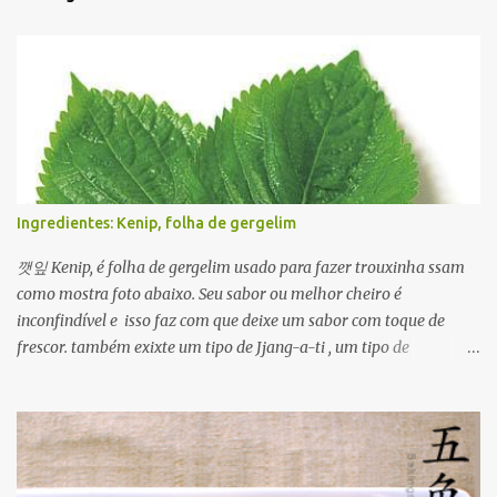
Ingredientes: Kenip, folha de gergelim
깻잎 Kenip, é folha de gergelim usado para fazer trouxinha ssam
como mostra foto abaixo. Seu sabor ou melhor cheiro é
inconfindível e isso faz com que deixe um sabor com toque de
frescor. também exixte um tipo de Jjang-a-ti , um tipo de
condimentado com molho de ganjang com pimenta. Além disso
ele é usado em várias formas para ver um prato usando kenip
clique Aqui