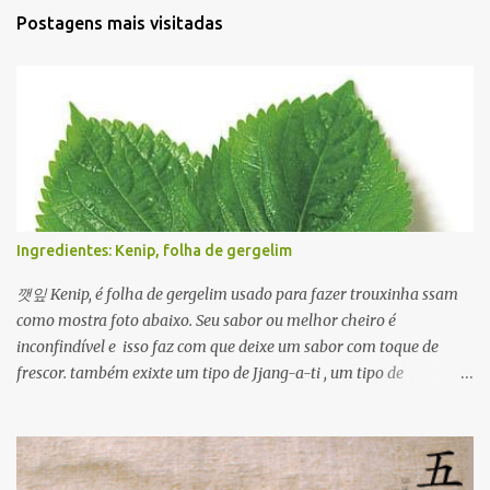
Postagens mais visitadas
Ingredientes: Kenip, folha de gergelim
깻잎 Kenip, é folha de gergelim usado para fazer trouxinha ssam
como mostra foto abaixo. Seu sabor ou melhor cheiro é
inconfindível e isso faz com que deixe um sabor com toque de
frescor. também exixte um tipo de Jjang-a-ti , um tipo de
condimentado com molho de ganjang com pimenta. Além disso
ele é usado em várias formas para ver um prato usando kenip
clique Aqui