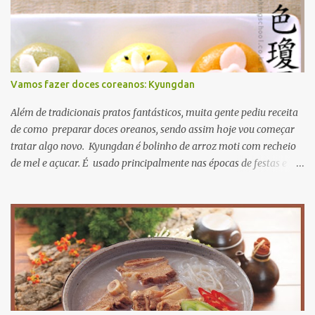
Vamos fazer doces coreanos: Kyungdan
Além de tradicionais pratos fantásticos, muita gente pediu receita
de como preparar doces oreanos, sendo assim hoje vou começar
tratar algo novo. Kyungdan é bolinho de arroz moti com recheio
de mel e açucar. É usado principalmente nas épocas de festas e
aniversários. A receita original se encontra Aqui então vamos lá?
primeiro passo: ingredientes. para recheio gergelim torrado 60g
açucar mascavo 40g farinha de soja 20g mel 15ml para massa
farinha de moti 250g sal 3g óleo de cozinha 15ml fariinha de
trigo 30g agora mão na massa! primeiro misture todos os recheios
e deixe descansar numa vasilhame misture farinha de moti e sal
adicionando água quente aos poucos misture bem até a massa
não grudar nos dedos. para dar cor nas massas, pode usar