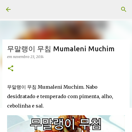
Pular para o conteúdo principal
무말랭이 무침 Mumaleni Muchim
em
novembro 23, 2014
무말랭이 무침 Mumaleni Muchim. Nabo
desidratado e temperado com pimenta, alho,
cebolinha e sal.