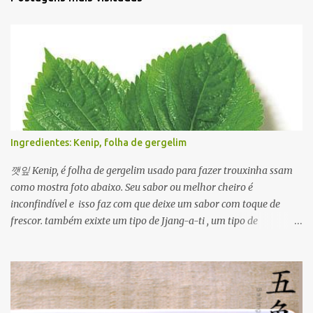
Ingredientes: Kenip, folha de gergelim
깻잎 Kenip, é folha de gergelim usado para fazer trouxinha ssam
como mostra foto abaixo. Seu sabor ou melhor cheiro é
inconfindível e isso faz com que deixe um sabor com toque de
frescor. também exixte um tipo de Jjang-a-ti , um tipo de
condimentado com molho de ganjang com pimenta. Além disso
ele é usado em várias formas para ver um prato usando kenip
clique Aqui