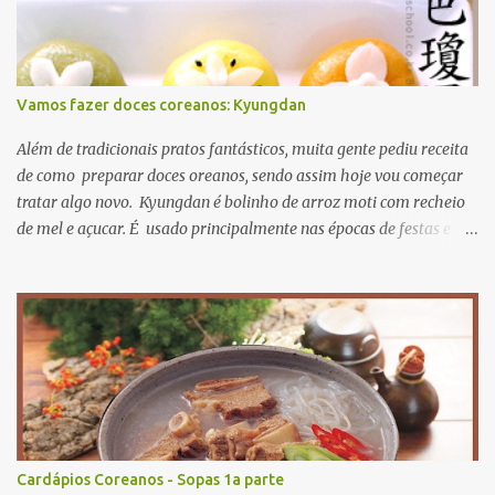
Vamos fazer doces coreanos: Kyungdan
Além de tradicionais pratos fantásticos, muita gente pediu receita
de como preparar doces oreanos, sendo assim hoje vou começar
tratar algo novo. Kyungdan é bolinho de arroz moti com recheio
de mel e açucar. É usado principalmente nas épocas de festas e
aniversários. A receita original se encontra Aqui então vamos lá?
primeiro passo: ingredientes. para recheio gergelim torrado 60g
açucar mascavo 40g farinha de soja 20g mel 15ml para massa
farinha de moti 250g sal 3g óleo de cozinha 15ml fariinha de
trigo 30g agora mão na massa! primeiro misture todos os recheios
e deixe descansar numa vasilhame misture farinha de moti e sal
adicionando água quente aos poucos misture bem até a massa
não grudar nos dedos. para dar cor nas massas, pode usar
corantes naturais e farinhas coliridas como beterraba, cenoura e
Cardápios Coreanos - Sopas 1a parte
assim, só para dar cores misture...