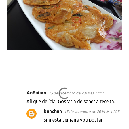
Anônimo
15 de setembro de 2014 às 12:12
C
Aíi que delícia! Gostaria de saber a receita.
o
banchan
15 de setembro de 2014 às 14:07
m
sim esta semana vou postar
e
n