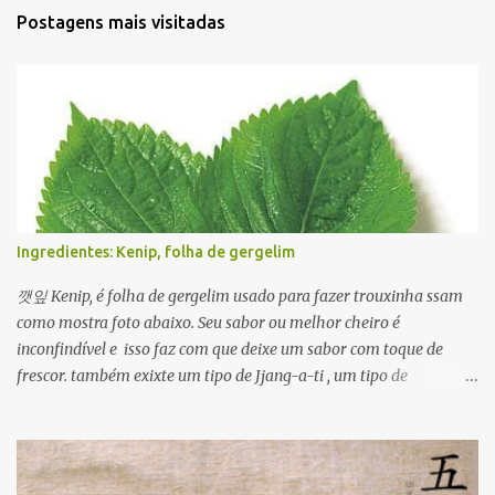
Postagens mais visitadas
Ingredientes: Kenip, folha de gergelim
깻잎 Kenip, é folha de gergelim usado para fazer trouxinha ssam
como mostra foto abaixo. Seu sabor ou melhor cheiro é
inconfindível e isso faz com que deixe um sabor com toque de
frescor. também exixte um tipo de Jjang-a-ti , um tipo de
condimentado com molho de ganjang com pimenta. Além disso
ele é usado em várias formas para ver um prato usando kenip
clique Aqui