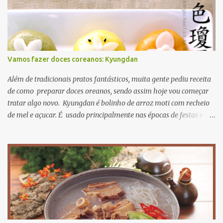
Vamos fazer doces coreanos: Kyungdan
Além de tradicionais pratos fantásticos, muita gente pediu receita
de como preparar doces oreanos, sendo assim hoje vou começar
tratar algo novo. Kyungdan é bolinho de arroz moti com recheio
de mel e açucar. É usado principalmente nas épocas de festas e
aniversários. A receita original se encontra Aqui então vamos lá?
primeiro passo: ingredientes. para recheio gergelim torrado 60g
açucar mascavo 40g farinha de soja 20g mel 15ml para massa
farinha de moti 250g sal 3g óleo de cozinha 15ml fariinha de
trigo 30g agora mão na massa! primeiro misture todos os recheios
e deixe descansar numa vasilhame misture farinha de moti e sal
adicionando água quente aos poucos misture bem até a massa
não grudar nos dedos. para dar cor nas massas, pode usar
corantes naturais e farinhas coliridas como beterraba, cenoura e