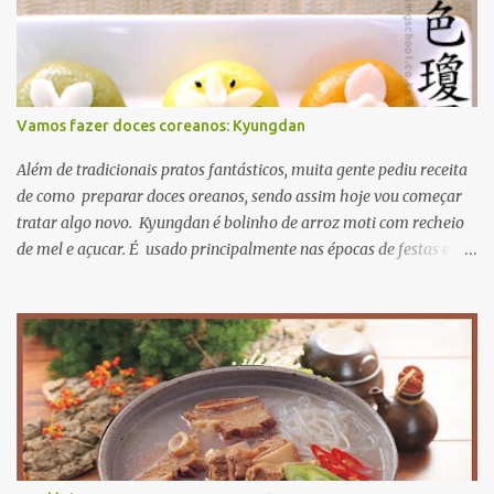
Vamos fazer doces coreanos: Kyungdan
Além de tradicionais pratos fantásticos, muita gente pediu receita
de como preparar doces oreanos, sendo assim hoje vou começar
tratar algo novo. Kyungdan é bolinho de arroz moti com recheio
de mel e açucar. É usado principalmente nas épocas de festas e
aniversários. A receita original se encontra Aqui então vamos lá?
primeiro passo: ingredientes. para recheio gergelim torrado 60g
açucar mascavo 40g farinha de soja 20g mel 15ml para massa
farinha de moti 250g sal 3g óleo de cozinha 15ml fariinha de
trigo 30g agora mão na massa! primeiro misture todos os recheios
e deixe descansar numa vasilhame misture farinha de moti e sal
adicionando água quente aos poucos misture bem até a massa
não grudar nos dedos. para dar cor nas massas, pode usar
corantes naturais e farinhas coliridas como beterraba, cenoura e