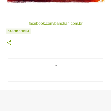
facebook.com/banchan.com.br
SABOR COREIA
C
o
m
e
n
t
á