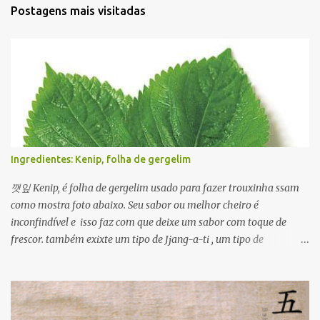
Postagens mais visitadas
Ingredientes: Kenip, folha de gergelim
깻잎 Kenip, é folha de gergelim usado para fazer trouxinha ssam
como mostra foto abaixo. Seu sabor ou melhor cheiro é
inconfindível e isso faz com que deixe um sabor com toque de
frescor. também exixte um tipo de Jjang-a-ti , um tipo de
condimentado com molho de ganjang com pimenta. Além disso
ele é usado em várias formas para ver um prato usando kenip
clique Aqui