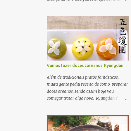
sabor com toque de frescor. também exixte
um tipo de Jjang-a-ti , um tipo de
condimentado com molho de ganjang com
pimenta. Além disso ele é usado em várias
formas para ver um prato usando kenip
clique Aqui
Vamos fazer doces coreanos: Kyungdan
Além de tradicionais pratos fantásticos,
muita gente pediu receita de como preparar
doces oreanos, sendo assim hoje vou
começar tratar algo novo. Kyungdan é
bolinho de arroz moti com recheio de mel e
açucar. É usado principalmente nas épocas
de festas e aniversários. A receita original
se encontra Aqui então vamos lá? primeiro