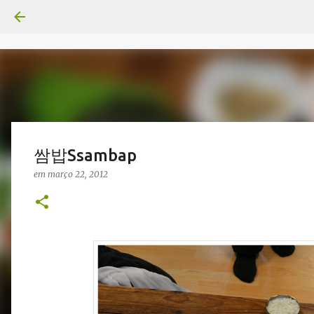
쌈밥Ssambap
em
março 22, 2012