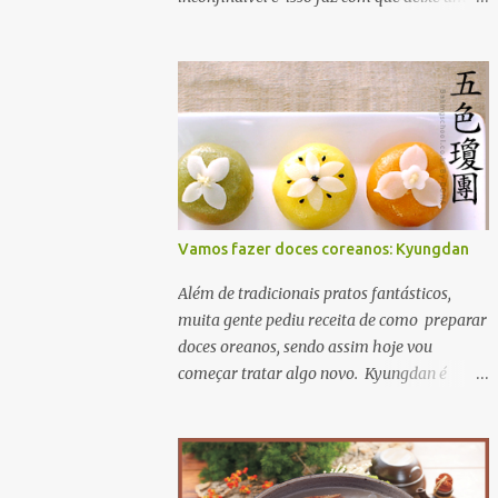
sabor com toque de frescor. também exixte
um tipo de Jjang-a-ti , um tipo de
condimentado com molho de ganjang com
pimenta. Além disso ele é usado em várias
formas para ver um prato usando kenip
clique Aqui
Vamos fazer doces coreanos: Kyungdan
Além de tradicionais pratos fantásticos,
muita gente pediu receita de como preparar
doces oreanos, sendo assim hoje vou
começar tratar algo novo. Kyungdan é
bolinho de arroz moti com recheio de mel e
açucar. É usado principalmente nas épocas
de festas e aniversários. A receita original
se encontra Aqui então vamos lá? primeiro