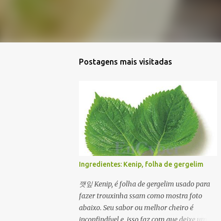
Postagens mais visitadas
Ingredientes: Kenip, folha de gergelim
깻잎 Kenip, é folha de gergelim usado para
fazer trouxinha ssam como mostra foto
abaixo. Seu sabor ou melhor cheiro é
inconfindível e isso faz com que deixe um