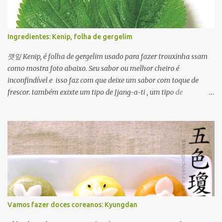
Ingredientes: Kenip, folha de gergelim
깻잎 Kenip, é folha de gergelim usado para fazer trouxinha ssam
como mostra foto abaixo. Seu sabor ou melhor cheiro é
inconfindível e isso faz com que deixe um sabor com toque de
frescor. também exixte um tipo de Jjang-a-ti , um tipo de
condimentado com molho de ganjang com pimenta. Além disso
ele é usado em várias formas para ver um prato usando kenip
clique Aqui
Vamos fazer doces coreanos: Kyungdan