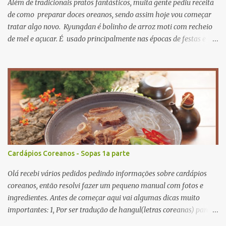
Além de tradicionais pratos fantásticos, muita gente pediu receita
de como preparar doces oreanos, sendo assim hoje vou começar
tratar algo novo. Kyungdan é bolinho de arroz moti com recheio
de mel e açucar. É usado principalmente nas épocas de festas e
aniversários. A receita original se encontra Aqui então vamos lá?
primeiro passo: ingredientes. para recheio gergelim torrado 60g
açucar mascavo 40g farinha de soja 20g mel 15ml para massa
farinha de moti 250g sal 3g óleo de cozinha 15ml fariinha de
trigo 30g agora mão na massa! primeiro misture todos os recheios
e deixe descansar numa vasilhame misture farinha de moti e sal
adicionando água quente aos poucos misture bem até a massa
não grudar nos dedos. para dar cor nas massas, pode usar
corantes naturais e farinhas coliridas como beterraba, cenoura e
Cardápios Coreanos - Sopas 1a parte
assim, só para dar cores misture...
Olá recebi vários pedidos pedindo informações sobre cardápios
coreanos, então resolvi fazer um pequeno manual com fotos e
ingredientes. Antes de começar aqui vai algumas dicas muito
importantes: 1, Por ser tradução de hangul(letras coreanas) para
letras romanas, a tradução, ou melhor o cardápio não foi