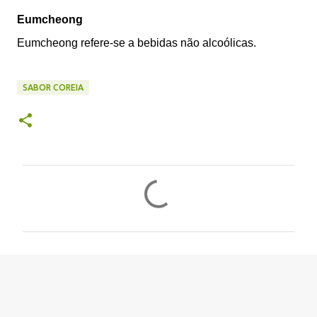
Eumcheong
Eumcheong refere-se a bebidas não alcoólicas.
SABOR COREIA
C
o
m
e
n
t
á