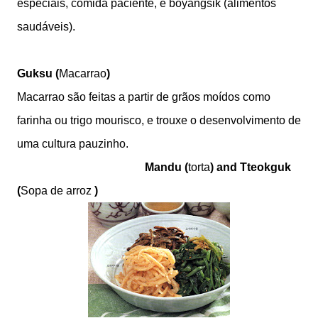
especiais, comida paciente, e boyangsik (alimentos
saudáveis​​).
Guksu
(
Macarrao
)
Macarrao são feitas a partir de grãos moídos como
farinha ou trigo mourisco, e trouxe o desenvolvimento de
uma cultura pauzinho.
Mandu
(
torta
) and
Tteokguk
(
Sopa de arroz
)