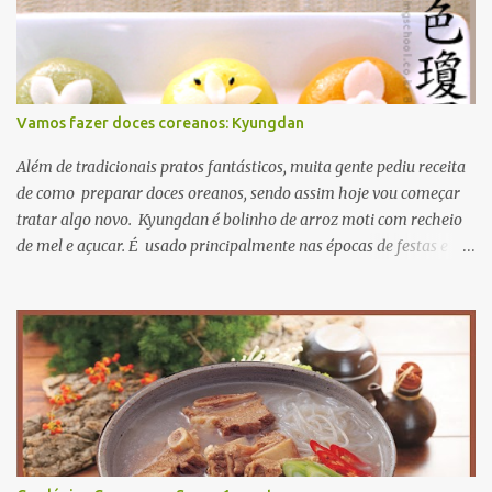
Vamos fazer doces coreanos: Kyungdan
Além de tradicionais pratos fantásticos, muita gente pediu receita
de como preparar doces oreanos, sendo assim hoje vou começar
tratar algo novo. Kyungdan é bolinho de arroz moti com recheio
de mel e açucar. É usado principalmente nas épocas de festas e
aniversários. A receita original se encontra Aqui então vamos lá?
primeiro passo: ingredientes. para recheio gergelim torrado 60g
açucar mascavo 40g farinha de soja 20g mel 15ml para massa
farinha de moti 250g sal 3g óleo de cozinha 15ml fariinha de
trigo 30g agora mão na massa! primeiro misture todos os recheios
e deixe descansar numa vasilhame misture farinha de moti e sal
adicionando água quente aos poucos misture bem até a massa
não grudar nos dedos. para dar cor nas massas, pode usar
corantes naturais e farinhas coliridas como beterraba, cenoura e