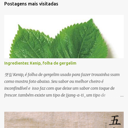
Postagens mais visitadas
Ingredientes: Kenip, folha de gergelim
깻잎 Kenip, é folha de gergelim usado para fazer trouxinha ssam
como mostra foto abaixo. Seu sabor ou melhor cheiro é
inconfindível e isso faz com que deixe um sabor com toque de
frescor. também exixte um tipo de Jjang-a-ti , um tipo de
condimentado com molho de ganjang com pimenta. Além disso
ele é usado em várias formas para ver um prato usando kenip
clique Aqui